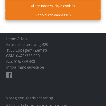
Alleen noodzakelijke cookies
Voorkeuren aanpassen
Contact
Immo Advice
Brusselsesteenweg 420
1980 Eppegem (Zemst)
GSM: 0473/333 000
Fax: 015/859.430
info@immo-advice.be
​​​​​​Vraag een gratis schatting →
Blijf op de hoogte van ons aanbod →