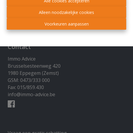
Alle cookies accepteren
Alleen noodzakelijke cookies
Voorkeuren aanpassen
Contact
Immo Advice
Brusselsesteenweg 420
1980 Eppegem (Zemst)
GSM: 0473/333 000
Fax: 015/859.430
info@immo-advice.be