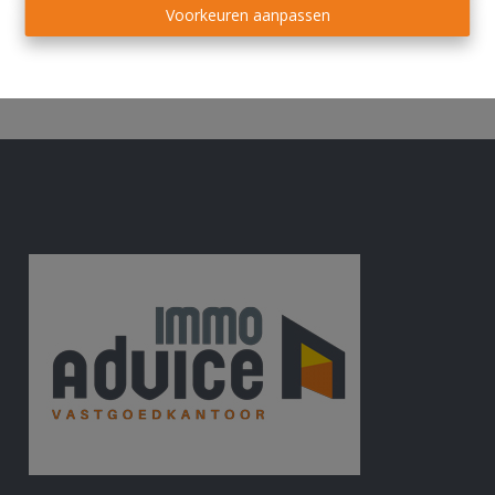
Wanneer we een geschikte huurder hebben gevonden,
Voorkeuren aanpassen
maken wij een huurcontract op, volledig conform de
huurwetgeving.