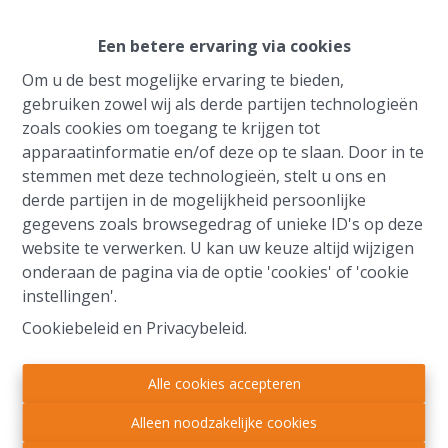
nuttig kan zijn voor het samenstellen van het
verhuurdossier. Er wordt een inlichtingenfiche
Een betere ervaring via cookies
opgemaakt waarin alle ruimten individueel worden
Om u de best mogelijke ervaring te bieden,
beschreven. Tevens zullen er heel wat foto’s worden
gebruiken zowel wij als derde partijen technologieën
genomen die gebruikt worden voor de website.
zoals cookies om toegang te krijgen tot
Mocht het eigendom een appartement betreffen dan
apparaatinformatie en/of deze op te slaan. Door in te
zal u eveneens worden gevraagd het eventuele huidige
stemmen met deze technologieën, stelt u ons en
huurcontract en de gegevens van de syndicus
derde partijen in de mogelijkheid persoonlijke
beschikbaar te houden.
gegevens zoals browsegedrag of unieke ID's op deze
website te verwerken. U kan uw keuze altijd wijzigen
De huurpanden die we mogen aanbieden publiceren
onderaan de pagina via de optie 'cookies' of 'cookie
we op onze website en op verschillende portaalsites
instellingen'.
zoals Zimmo, Immoweb, Immovlan en Immoscoop.
Cookiebeleid
en
Privacybeleid
.
We maken er een gewoonte van om kandidaat-
huurders te screenen alvorens we ter plaatse een
bezichtiging inplannen.
Alle cookies accepteren
Zo vragen wij hen een kopie van de identiteitskaart en
Alleen noodzakelijke cookies
een bewijs van inkomen.